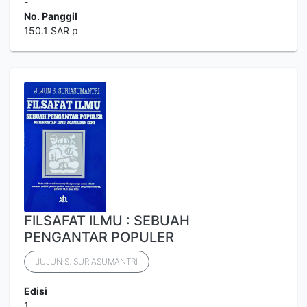
-
No. Panggil
150.1 SAR p
FILSAFAT ILMU : SEBUAH
PENGANTAR POPULER
JUJUN S. SURIASUMANTRI
Edisi
1