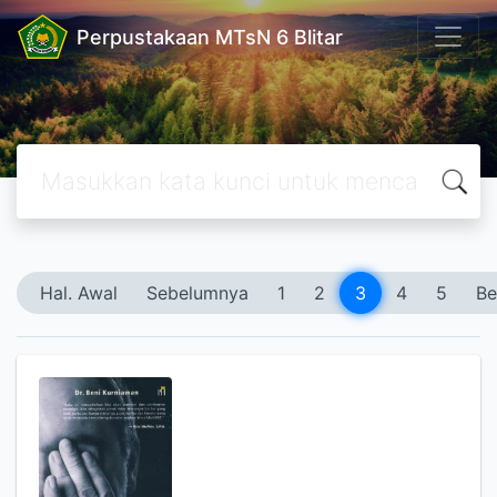
Perpustakaan MTsN 6 Blitar
Hal. Awal
Sebelumnya
1
2
3
4
5
Be