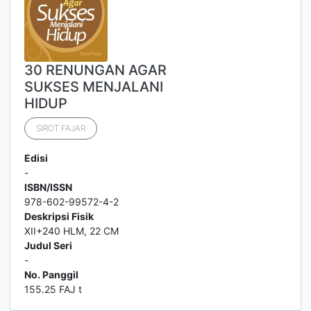
30 RENUNGAN AGAR
SUKSES MENJALANI
HIDUP
SIROT FAJAR
Edisi
-
ISBN/ISSN
978-602-99572-4-2
Deskripsi Fisik
XII+240 HLM, 22 CM
Judul Seri
-
No. Panggil
155.25 FAJ t