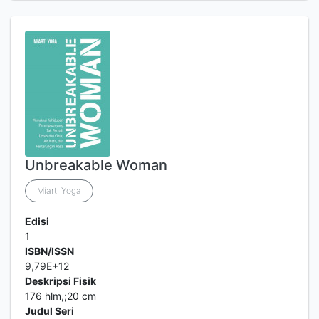
Unbreakable Woman
Miarti Yoga
Edisi
1
ISBN/ISSN
9,79E+12
Deskripsi Fisik
176 hlm,;20 cm
Judul Seri