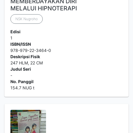
MEMBERDAYAKAN DIRI
MELALUI HIPNOTERAPI
NSK Nugroho
Edisi
1
ISBN/ISSN
978-979-22-3464-0
Deskripsi Fisik
247 HLM, 22 CM
Judul Seri
-
No. Panggil
154.7 NUG t