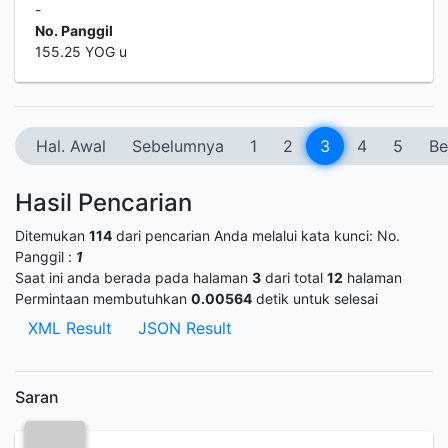
-
No. Panggil
155.25 YOG u
Hal. Awal
Sebelumnya
1
2
3
4
5
Be
Hasil Pencarian
Ditemukan
114
dari pencarian Anda melalui kata kunci:
No.
Panggil :
1
Saat ini anda berada pada halaman
3
dari total
12
halaman
Permintaan membutuhkan
0.00564
detik untuk selesai
XML Result
JSON Result
Saran