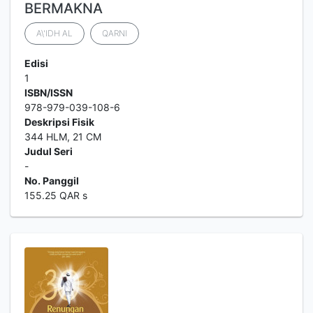
BERMAKNA
A\'IDH AL
QARNI
Edisi
1
ISBN/ISSN
978-979-039-108-6
Deskripsi Fisik
344 HLM, 21 CM
Judul Seri
-
No. Panggil
155.25 QAR s