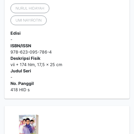
NURUL HIDAYAH
UMI NAYIROTIN
Edisi
-
ISBN/ISSN
978-623-095-786-4
Deskripsi Fisik
vii + 174 hlm, 17,5 x 25 cm
Judul Seri
-
No. Panggil
418 HID s