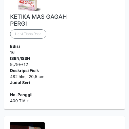
KETIKA MAS GAGAH
PERGI
Helvi Tiana Rosa
Edisi
16
ISBN/ISSN
9,79E+12
Deskripsi Fisik
482 hlm,; 20,5 cm
Judul Seri
-
No. Panggil
400 TIA k