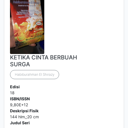
KETIKA CINTA BERBUAH
SURGA
Habiburahman El Shirazy
Edisi
18
ISBN/ISSN
9,80E+12
Deskripsi Fisik
144 hlm,;20 cm
Judul Seri