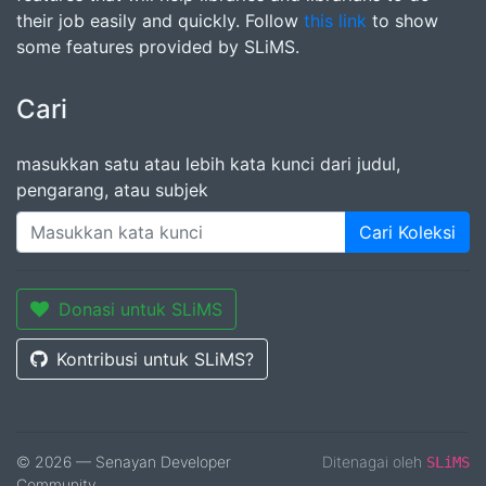
their job easily and quickly. Follow
this link
to show
some features provided by SLiMS.
Cari
masukkan satu atau lebih kata kunci dari judul,
pengarang, atau subjek
Cari Koleksi
Donasi untuk SLiMS
Kontribusi untuk SLiMS?
© 2026 — Senayan Developer
Ditenagai oleh
SLiMS
Community