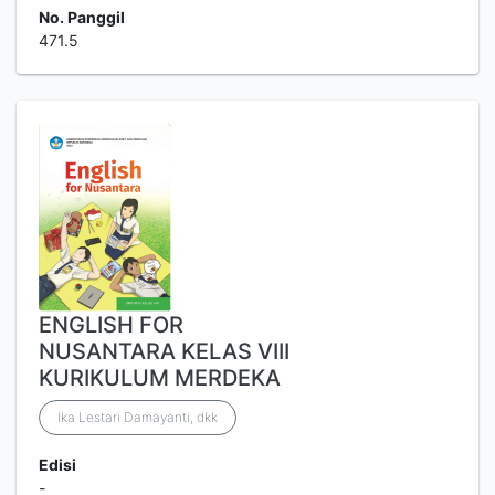
No. Panggil
471.5
ENGLISH FOR
NUSANTARA KELAS VIII
KURIKULUM MERDEKA
Ika Lestari Damayanti, dkk
Edisi
-