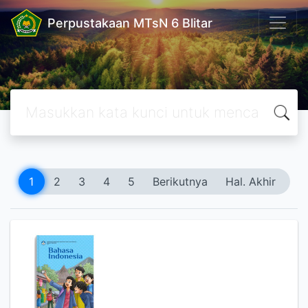
Perpustakaan MTsN 6 Blitar
1
2
3
4
5
Berikutnya
Hal. Akhir