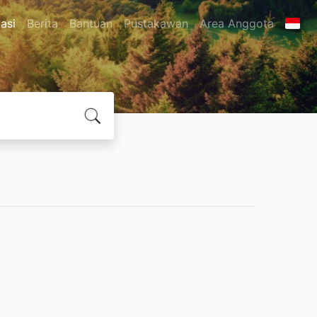
asi
Berita
Bantuan
Pustakawan
Area Anggota