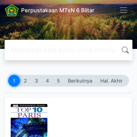
Perpustakaan MTsN 6 Blitar
1
2
3
4
5
Berikutnya
Hal. Akhir