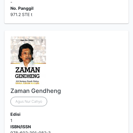
-
No. Panggil
971.2 STE t
Zaman Gendheng
Agus Nur Cahyo
Edisi
1
ISBN/ISSN
978-602-391-082-3