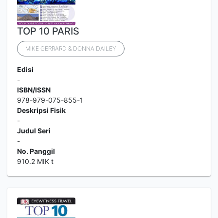
TOP 10 PARIS
MIKE GERRARD & DONNA DAILEY
Edisi
-
ISBN/ISSN
978-979-075-855-1
Deskripsi Fisik
-
Judul Seri
-
No. Panggil
910.2 MIK t