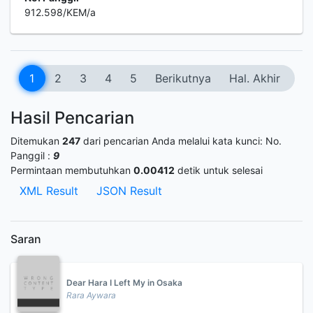
912.598/KEM/a
1
2
3
4
5
Berikutnya
Hal. Akhir
Hasil Pencarian
Ditemukan
247
dari pencarian Anda melalui kata kunci:
No.
Panggil :
9
Permintaan membutuhkan
0.00412
detik untuk selesai
XML Result
JSON Result
Saran
Dear Hara I Left My in Osaka
Rara Aywara