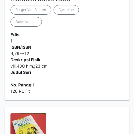
Rutger Van Santen
Djan Koe
Bram Vermer
Edisi
1
ISBN/ISSN
9,79E+12
Deskripsi Fisik
viii,400 hlm,;23 cm
Judul Seri
-
No. Panggil
120 RUT t