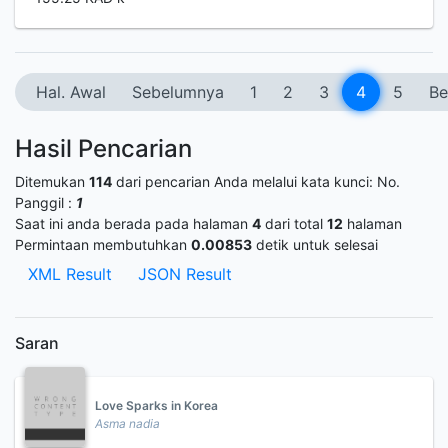
Hal. Awal
Sebelumnya
1
2
3
4
5
Be
Hasil Pencarian
Ditemukan
114
dari pencarian Anda melalui kata kunci:
No.
Panggil :
1
Saat ini anda berada pada halaman
4
dari total
12
halaman
Permintaan membutuhkan
0.00853
detik untuk selesai
XML Result
JSON Result
Saran
Love Sparks in Korea
Asma nadia