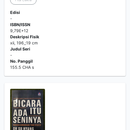
Edisi
-
ISBN/ISSN
9,79E+12
Deskripsi Fisik
xii, 196,;19 cm
Judul Seri
-
No. Panggil
155.5 CHA s