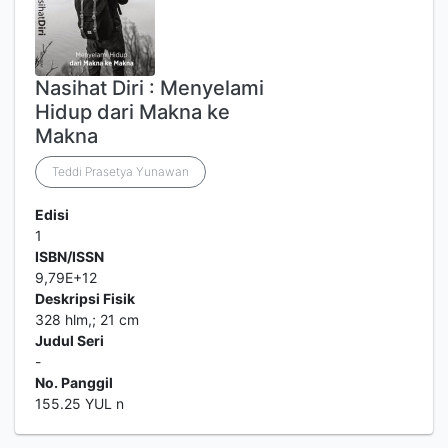
Nasihat Diri : Menyelami
Hidup dari Makna ke
Makna
Teddi Prasetya Yunawan
Edisi
1
ISBN/ISSN
9,79E+12
Deskripsi Fisik
328 hlm,; 21 cm
Judul Seri
-
No. Panggil
155.25 YUL n