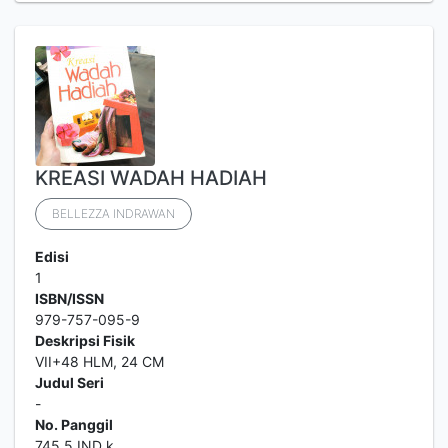
KREASI WADAH HADIAH
BELLEZZA INDRAWAN
Edisi
1
ISBN/ISSN
979-757-095-9
Deskripsi Fisik
VII+48 HLM, 24 CM
Judul Seri
-
No. Panggil
745.5 IND k