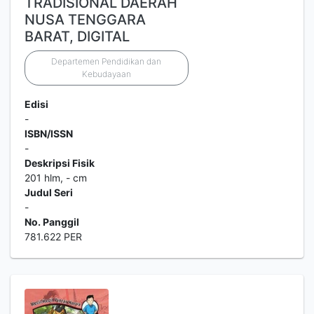
TRADISIONAL DAERAH
NUSA TENGGARA
BARAT, DIGITAL
Departemen Pendidikan dan
Kebudayaan
Edisi
-
ISBN/ISSN
-
Deskripsi Fisik
201 hlm, - cm
Judul Seri
-
No. Panggil
781.622 PER