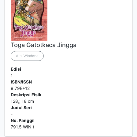
Toga Gatotkaca Jingga
Arni Windana
Edisi
1
ISBN/ISSN
9,79E+12
Deskripsi Fisik
128,; 18 cm
Judul Seri
-
No. Panggil
791.5 WIN t