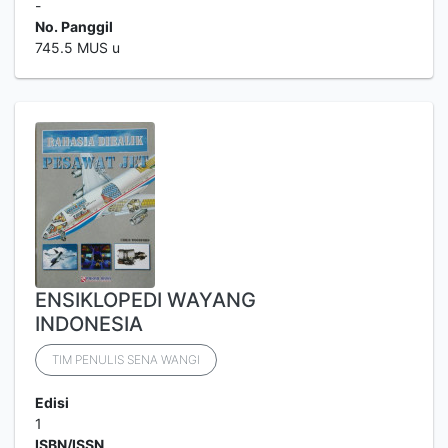
-
No. Panggil
745.5 MUS u
ENSIKLOPEDI WAYANG
INDONESIA
TIM PENULIS SENA WANGI
Edisi
1
ISBN/ISSN