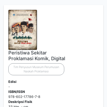
Peristiwa Sekitar
Proklamasi Komik, Digital
Tim Penyusun Museum Perumusan
Naskah Proklamasi
Edisi
-
ISBN/ISSN
978-602-17786-7-8
Deskripsi Fisik
33 hlm, - cm