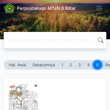
Perpustakaan MTsN 6 Blitar
Hal. Awal
Sebelumnya
1
2
3
4
5
Be