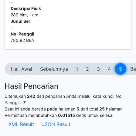
-
Deskripsi Fisik
289 hlm, - cm.
Judul Seri
-
No. Panggil
780.92 BEA
Hal. Awal
Sebelumnya
1
2
3
4
5
Be
Hasil Pencarian
Ditemukan
242
dari pencarian Anda melalui kata kunci:
No.
Panggil :
7
Saat ini anda berada pada halaman
5
dari total
25
halaman
Permintaan membutuhkan
0.01515
detik untuk selesai
XML Result
JSON Result