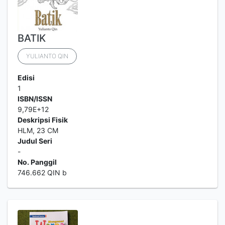
BATIK
YULIANTO QIN
Edisi
1
ISBN/ISSN
9,79E+12
Deskripsi Fisik
HLM, 23 CM
Judul Seri
-
No. Panggil
746.662 QIN b