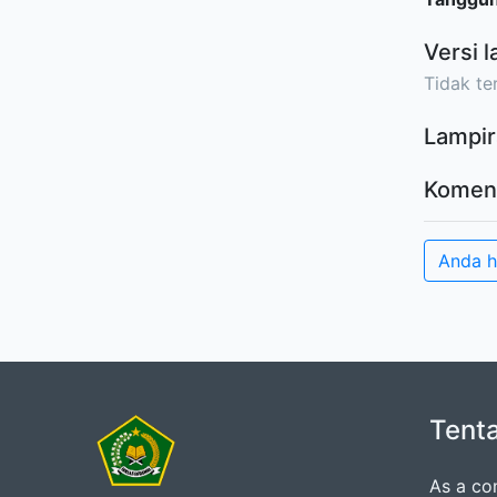
Versi l
Tidak ter
Lampir
Komen
Anda 
Tent
As a co