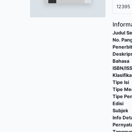
12395
Informa
Judul Se
No. Pang
Penerbi
Deskrips
Bahasa
ISBN/IS
Klasifika
Tipe Isi
Tipe Me
Tipe P
Edisi
Subjek
Info Deta
Pernyat
Tanggu