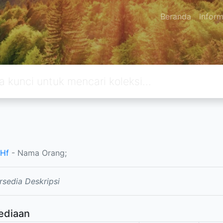
Beranda
Inform
 Hf
- Nama Orang;
rsedia Deskripsi
ediaan