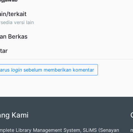
ain/terkait
sedia versi lain
an Berkas
tar
harus
login
sebelum memberikan komentar
ang Kami
mplete Library Management System, SLiMS (Senayan
m