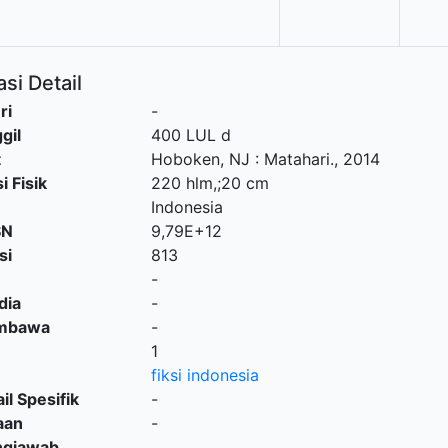
si Detail
ri
-
gil
400 LUL d
t
Hoboken, NJ
:
Matahari
.,
2014
i Fisik
220 hlm,;20 cm
Indonesia
SN
9,79E+12
si
813
-
dia
-
embawa
-
1
fiksi indonesia
il Spesifik
-
aan
-
ngjawab