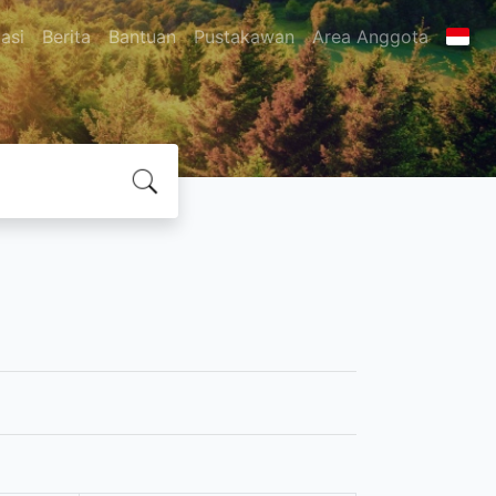
asi
Berita
Bantuan
Pustakawan
Area Anggota