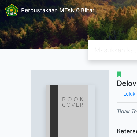
Perpustakaan MTsN 6 Blitar
Delov
Luluk
Tidak Te
Keters